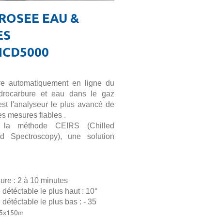
ROSEE EAU &
ES
 HCD5000
re automatiquement en ligne du
drocarbure et eau dans le gaz
st l'analyseur le plus avancé de
des mesures fiables .
 la méthode CEIRS (Chilled
ed Spectroscopy), une solution
re : 2 à 10 minutes
 détéctable le plus haut : 10°
 détéctable le plus bas : - 35
5x150m