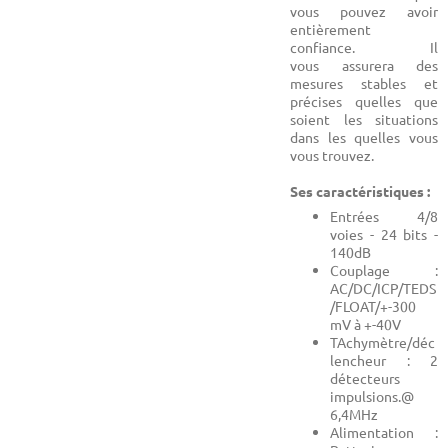
vous pouvez avoir
entièrement
confiance. Il
vous assurera des
mesures stables et
précises quelles que
soient les situations
dans les quelles vous
vous trouvez.
Ses caractéristiques :
Entrées 4/8
voies - 24 bits -
140dB
Couplage :
AC/DC/ICP/TEDS
/FLOAT/+-300
mV à +-40V
TAchymètre/déc
lencheur : 2
détecteurs
impulsions.@
6,4MHz
Alimentation :