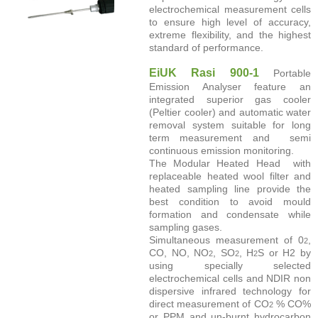
electrochemical measurement cells
to ensure high level of accuracy,
extreme flexibility, and the highest
standard of performance.
EiUK Rasi 900-1
Portable
Emission Analyser feature an
integrated superior gas cooler
(Peltier cooler) and automatic water
removal system suitable for long
term measurement and semi
continuous emission monitoring.
The Modular Heated Head with
replaceable heated wool filter and
heated sampling line provide the
best condition to avoid mould
formation and condensate while
sampling gases.
Simultaneous measurement of 0
,
2
CO, NO, NO
, SO
, H
S or H2 by
2
2
2
using specially selected
electrochemical cells and NDIR non
dispersive infrared technology for
direct measurement of CO
% CO%
2
or PPM and un-burnt hydrocarbon