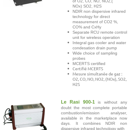
of O
2
, CO, NO, NO
2
,(
NOx) SO
2
, H
2
S
NDIR non dispersive infrared
technology for direct
measurement of CO
2
%,
CO% and CxHy
Separate RCU remote control
unit for wireless operation
Integral gas cooler and water
condesation drain pump
Wide choice of sampling
probes
MCERTS certified
Certifié MCERTS
Mesure simultanée de gaz :
O2, CO, NO, NO2, (NOx), SO2,
H2S
Le Rasi 900-1
is without any
doubt the most complete portable
combustion/emission analyser,
available in the marketplace now
days. It combines NDIR non
dispersive infrared technology with