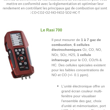
mettre en conformité avec la réglementation et optimiser leur
rendement en contrôlant les principaux gaz de combustion qui sont
: CO-CO2-O2-NO-NO2-SO2-HC-T
Le Rasi 700
Il peut mesurer de
1 à 7 gaz de
combustion
,
6 cellules
électrochemiques
O
, CO, NO,
2
NO
, SO
, H2S,
1 cellule
2
2
infrarouge
pour le CO, CO
% &
2
HC. Des cellules spéciales existent
pour les faibles concentrations de
NO et CO (+/- 0.1 ppm).
L'unité électronique offre un
grand écran couleur multi-
fenêtre pour visualiser
l'ensemble des gaz, choix
d'unité et mémorisation, port