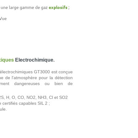
r une large gamme de gaz
explosifs
;
xVue
xiques
Electrochimique.
électrochimiques GT3000 est conçue
nue de l'atmosphère pour la détection
lement dangereuses ou bien de
2S, H, O, CO, NO2, NH3, Cl et SO2
certifiés capables SIL 2 ;
ule.