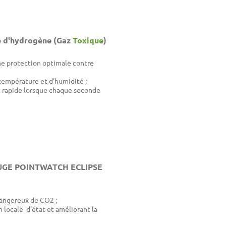
e d'hydrogène (Gaz
Toxique
)
ne protection optimale contre
température et d'humidité ;
 rapide lorsque chaque seconde
OUGE POINTWATCH ECLIPSE
angereux de CO2 ;
n locale d'état et améliorant la