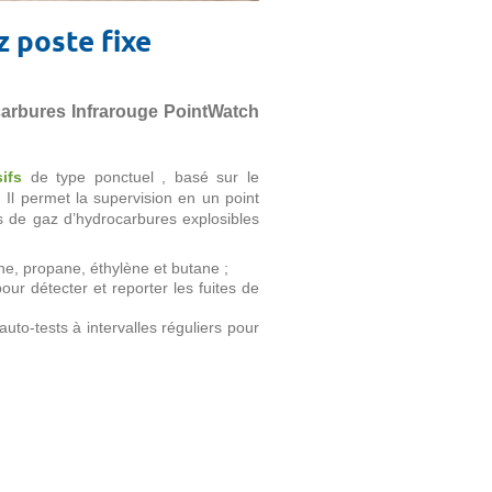
z poste fixe
carbures Infrarouge PointWatch
ifs
de type ponctuel , basé sur le
. Il permet la supervision en un point
ns de gaz d’hydrocarbures explosibles
ne, propane, éthylène et butane ;
ur détecter et reporter les fuites de
uto-tests à intervalles réguliers pour