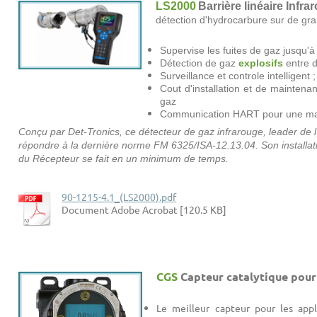
LS2000
Barrière linéaire Infr
détection d'hydrocarbure sur de gr
Supervise les fuites de gaz jusqu'
Détection de gaz
explosifs
entre d
Surveillance et controle intelligent ;
Cout d'installation et de maintena
gaz
Communication HART pour une mai
Conçu par Det-Tronics, ce détecteur de gaz infrarouge, leader de l'i
répondre à la dernière norme FM 6325/ISA-12.13.04. Son installatio
du Récepteur se fait en un minimum de temps.
90-1215-4.1_(LS2000).pdf
Document Adobe Acrobat [120.5 KB]
CGS
Capteur catalytique pour 
Le meilleur capteur pour les app