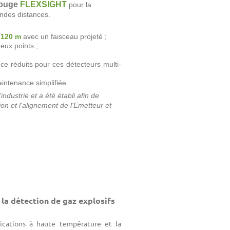
arouge
FLEXSIGHT
pour la
andes distances.
à
120 m
avec un faisceau projeté ;
eux points ;
nce réduits pour ces détecteurs multi-
ntenance simplifiée.
ndustrie et a été établi afin de
n et l'alignement de l'Emetteur et
la détection de gaz explosifs
lications à haute température et la